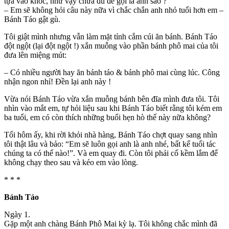
tựa vào khóc, như vậy chưa đủ để gọi là anh sao ?
– Em sẽ không hỏi câu này nữa vì chắc chắn anh nhỏ tuổi hơn em –
Bánh Táo gật gù.
Tôi giật mình nhưng vẫn làm mặt tỉnh cắm cúi ăn bánh. Bánh Táo
đột ngột (lại đột ngột !) xắn muỗng vào phần bánh phô mai của tôi
đưa lên miệng mút:
– Có nhiều người hay ăn bánh táo & bánh phô mai cùng lúc. Công
nhận ngon nhỉ! Đền lại anh này !
Vừa nói Bánh Táo vừa xắn muỗng bánh bên đĩa mình đưa tôi. Tôi
nhìn vào mắt em, tự hỏi liệu sau khi Bánh Táo biết rằng tôi kém em
ba tuổi, em có còn thích những buổi hẹn hò thế này nữa không?
Tối hôm ấy, khi rời khỏi nhà hàng, Bánh Táo chợt quay sang nhìn
tôi thật lâu và bảo: “Em sẽ luôn gọi anh là anh nhé, bất kể tuổi tác
chúng ta có thế nào!”. Và em quay đi. Còn tôi phải cố kềm lắm để
không chạy theo sau và kéo em vào lòng.
* * *
Bánh Táo
Ngày 1.
Gặp một anh chàng Bánh Phô Mai kỳ lạ. Tôi không chắc mình đã