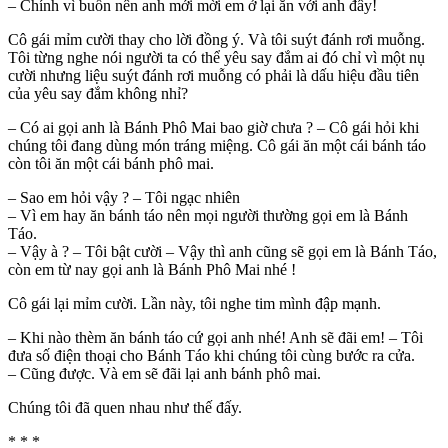
– Chính vì buồn nên anh mới mời em ở lại ăn với anh đây!
Cô gái mỉm cười thay cho lời đồng ý. Và tôi suýt đánh rơi muỗng.
Tôi từng nghe nói người ta có thể yêu say đắm ai đó chỉ vì một nụ
cười nhưng liệu suýt đánh rơi muỗng có phải là dấu hiệu đầu tiên
của yêu say đắm không nhỉ?
– Có ai gọi anh là Bánh Phô Mai bao giờ chưa ? – Cô gái hỏi khi
chúng tôi đang dùng món tráng miệng. Cô gái ăn một cái bánh táo
còn tôi ăn một cái bánh phô mai.
– Sao em hỏi vậy ? – Tôi ngạc nhiên
– Vì em hay ăn bánh táo nên mọi người thường gọi em là Bánh
Táo.
– Vậy à ? – Tôi bật cười – Vậy thì anh cũng sẽ gọi em là Bánh Táo,
còn em từ nay gọi anh là Bánh Phô Mai nhé !
Cô gái lại mỉm cười. Lần này, tôi nghe tim mình đập mạnh.
– Khi nào thèm ăn bánh táo cứ gọi anh nhé! Anh sẽ đãi em! – Tôi
đưa số điện thoại cho Bánh Táo khi chúng tôi cùng bước ra cửa.
– Cũng được. Và em sẽ đãi lại anh bánh phô mai.
Chúng tôi đã quen nhau như thế đấy.
* * *