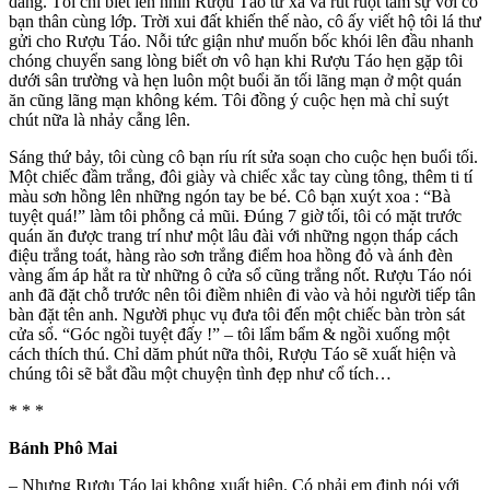
dàng. Tôi chỉ biết lén nhìn Rượu Táo từ xa và rút ruột tâm sự với cô
bạn thân cùng lớp. Trời xui đất khiến thế nào, cô ấy viết hộ tôi lá thư
gửi cho Rượu Táo. Nỗi tức giận như muốn bốc khói lên đầu nhanh
chóng chuyển sang lòng biết ơn vô hạn khi Rượu Táo hẹn gặp tôi
dưới sân trường và hẹn luôn một buổi ăn tối lãng mạn ở một quán
ăn cũng lãng mạn không kém. Tôi đồng ý cuộc hẹn mà chỉ suýt
chút nữa là nhảy cẫng lên.
Sáng thứ bảy, tôi cùng cô bạn ríu rít sửa soạn cho cuộc hẹn buổi tối.
Một chiếc đầm trắng, đôi giày và chiếc xắc tay cùng tông, thêm ti tí
màu sơn hồng lên những ngón tay be bé. Cô bạn xuýt xoa : “Bà
tuyệt quá!” làm tôi phỗng cả mũi. Đúng 7 giờ tối, tôi có mặt trước
quán ăn được trang trí như một lâu đài với những ngọn tháp cách
điệu trắng toát, hàng rào sơn trắng điểm hoa hồng đỏ và ánh đèn
vàng ấm áp hắt ra từ những ô cửa sổ cũng trắng nốt. Rượu Táo nói
anh đã đặt chỗ trước nên tôi điềm nhiên đi vào và hỏi người tiếp tân
bàn đặt tên anh. Người phục vụ đưa tôi đến một chiếc bàn tròn sát
cửa sổ. “Góc ngồi tuyệt đấy !” – tôi lẩm bẩm & ngồi xuống một
cách thích thú. Chỉ dăm phút nữa thôi, Rượu Táo sẽ xuất hiện và
chúng tôi sẽ bắt đầu một chuyện tình đẹp như cổ tích…
* * *
Bánh Phô Mai
– Nhưng Rượu Táo lại không xuất hiện. Có phải em định nói với