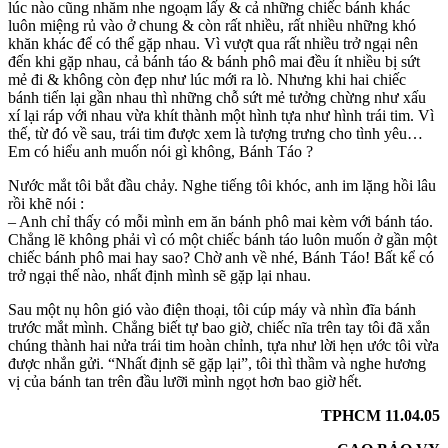
lúc nào cũng nhăm nhe ngoạm lấy & cả những chiếc bánh khác
luôn miệng rủ vào ở chung & còn rất nhiều, rất nhiều những khó
khăn khác để có thể gặp nhau. Vì vượt qua rất nhiều trở ngại nên
đến khi gặp nhau, cả bánh táo & bánh phô mai đều ít nhiều bị sứt
mẻ đi & không còn đẹp như lúc mới ra lò. Nhưng khi hai chiếc
bánh tiến lại gần nhau thì những chỗ sứt mẻ tưởng chừng như xấu
xí lại ráp với nhau vừa khít thành một hình tựa như hình trái tim. Vì
thế, từ đó về sau, trái tim được xem là tượng trưng cho tình yêu…
Em có hiểu anh muốn nói gì không, Bánh Táo ?
Nước mắt tôi bắt đầu chảy. Nghe tiếng tôi khóc, anh im lặng hồi lâu
rồi khẽ nói :
– Anh chỉ thấy có mỗi mình em ăn bánh phô mai kèm với bánh táo.
Chẳng lẽ không phải vì có một chiếc bánh táo luôn muốn ở gần một
chiếc bánh phô mai hay sao? Chờ anh về nhé, Bánh Táo! Bất kể có
trở ngại thế nào, nhất định mình sẽ gặp lại nhau.
Sau một nụ hôn gió vào điện thoại, tôi cúp máy và nhìn đĩa bánh
trước mắt mình. Chẳng biết tự bao giờ, chiếc nĩa trên tay tôi đã xắn
chúng thành hai nửa trái tim hoàn chỉnh, tựa như lời hẹn ước tôi vừa
được nhắn gửi. “Nhất định sẽ gặp lại”, tôi thì thầm và nghe hương
vị của bánh tan trên đầu lưỡi mình ngọt hơn bao giờ hết.
TPHCM 11.04.05