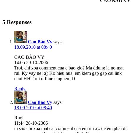
CAO BẢO VY
5 Responses
Cao Bảo Vy
says:
18.09.2010 at 08:40
CAO BẢO VY
14:05 29-10-2006
Troi, chi xoa comment cua e bao gio? Ma ddung la no mat
rui. Ky vay ne! :(( Ko hieu nua, em kiem gap gap cai link
chui HHT rui offline c nghen ;D
Reply
Cao Bảo Vy
says:
18.09.2010 at 08:40
Ruoi
11:44 28-10-2006
ui sao chi xoa mat cai comment cua em rui :(.. de em phai di