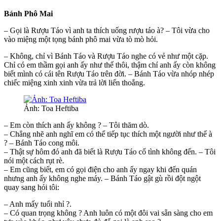
Bánh Phô Mai
– Gọi là Rượu Táo vì anh ta thích uống rượu táo à? – Tôi vừa cho
vào miệng một tọng bánh phô mai vừa tò mò hỏi.
– Không, chỉ vì Bánh Táo và Rượu Táo nghe có vẻ như một cặp.
Chỉ có em thầm gọi anh ấy như thế thôi, thậm chí anh ấy còn không
biết mình có cái tên Rượu Táo trên đời. – Bánh Táo vừa nhóp nhép
chiếc miệng xinh xinh vừa trả lời liến thoắng.
Ảnh: Toa Heftiba
– Em còn thích anh ấy không ? – Tôi thăm dò.
– Chẳng nhẽ anh nghĩ em có thể tiếp tục thích một người như thế à
? – Bánh Táo cong môi.
– Thật sự hôm đó anh đã biết là Rượu Táo cố tình không đến. – Tôi
nói một cách rụt rè.
– Em cũng biết, em có gọi điện cho anh ấy ngay khi đến quán
nhưng anh ấy không nghe máy. – Bánh Táo gật gù rồi đột ngột
quay sang hỏi tôi:
– Anh mấy tuổi nhỉ ?.
– Có quan trọng không ? Anh luôn có một đôi vai sẵn sàng cho em