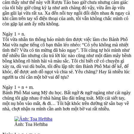
cảm thấy như thế này với Rượu Táo bao giờ chưa nhưng cảm giác
của tôi bây giờ cũng kỳ lạ như anh chàng đó vậy, vừa ấm áp vừa
gần gũi lại vừa rất xa. Xa đến nỗi tuy ngồi đối diện nhau & ngay cả
khi cầm trên tay số điện thoại của anh, tôi vẫn không chắc mình có
còn gặp lại anh ấy nữa không.
Ngày 1 + n.
Tôi vừa nhắn tin thông báo mình tìm được việc làm cho Bánh Phô
Mai vừa nghe tiếng cô bạn thân léo nhéo: “Có yêu không mà nhiệt
tình thế? Vừa có tin mừng đã báo ngay”. Tôi cũng tự hỏi mình như
thế nhiều lần nhưng câu trả lời lúc nào cũng như một đám mây bềnh
bồng không rõ hình hài và màu sắc. Tôi chỉ biết cứ có chuyện gì
xảy ra, dù vui dù buồn, tôi đều lập tức tìm Bánh Phô Mai để kể, để
khóc, để được anh dỗ ngọt và chia sẻ. Yêu chăng? Hay là nhiều lúc
người ta chỉ cần một bờ vai để tựa?
Ngày 1 + n + m.
Bánh Phô Mai sang Mỹ du học. Bất ngờ & ngỡ ngàng như cái ngày
chúng tôi gặp nhau ở nhà hàng lâu đài trắng toát. Một cái siết tay,
một nụ hôn vào mắt, & đi… Tôi bật khóc trên đường từ sân bay về
nhà, chợt nhận ra mình cần anh hơn một bờ vai rất nhiều.
Ảnh: Toa Heftiba