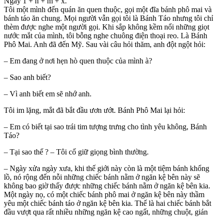
Ngày 1 + n + m + x.
Tôi một mình đến quán ăn quen thuộc, gọi một đĩa bánh phô mai và
bánh táo ăn chung. Mọi người vẫn gọi tôi là Bánh Táo nhưng tôi chỉ
thèm được nghe một người gọi. Khi sắp không kềm nổi những giọt
nước mắt của mình, tôi bỗng nghe chuông điện thoại reo. Là Bánh
Phô Mai. Anh đã đến Mỹ. Sau vài câu hỏi thăm, anh đột ngột hỏi:
– Em đang ở nơi hẹn hò quen thuộc của mình à?
– Sao anh biết?
– Vì anh biết em sẽ nhớ anh.
Tôi im lặng, mắt đã bắt đầu ươn ướt. Bánh Phô Mai lại hỏi:
– Em có biết tại sao trái tim tượng trưng cho tình yêu không, Bánh
Táo?
– Tại sao thế ? – Tôi cố giữ giọng bình thường.
– Ngày xửa ngày xưa, khi thế giới này còn là một tiệm bánh khổng
lồ, nó rộng đến nỗi những chiếc bánh nằm ở ngăn kệ bên này sẽ
không bao giờ thấy được những chiếc bánh nằm ở ngăn kệ bên kia.
Một ngày nọ, có một chiếc bánh phô mai ở ngăn kệ bên này thầm
yêu một chiếc bánh táo ở ngăn kệ bên kia. Thế là hai chiếc bánh bắt
đầu vượt qua rất nhiều những ngăn kệ cao ngất, những chuột, gián