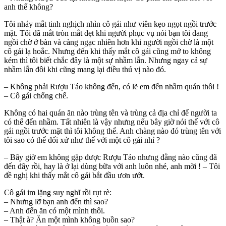
anh thế không?
Tôi nháy mắt tinh nghịch nhìn cô gái như viên kẹo ngọt ngồi trước
mặt. Tôi đã mắt tròn mắt dẹt khi người phục vụ nói bạn tôi đang
ngồi chờ ở bàn và càng ngạc nhiên hơn khi người ngồi chờ là một
cô gái lạ hoắc. Nhưng đến khi thấy mắt cô gái cũng mở to không
kém thì tôi biết chắc đây là một sự nhầm lẫn. Nhưng ngay cả sự
nhầm lẫn đôi khi cũng mang lại điều thú vị nào đó.
– Không phải Rượu Táo không đến, có lẽ em đến nhầm quán thôi !
– Cô gái chống chế.
Không có hai quán ăn nào trùng tên và trùng cả địa chỉ để người ta
có thể đến nhầm. Tất nhiên là vậy nhưng nếu bây giờ nói thế với cô
gái ngồi trước mặt thì tôi không thể. Anh chàng nào đó trùng tên với
tôi sao có thể đối xử như thế với một cô gái nhỉ ?
– Bây giờ em không gặp được Rượu Táo nhưng đằng nào cũng đã
đến đây rồi, hay là ở lại dùng bữa với anh luôn nhé, anh mời ! – Tôi
đề nghị khi thấy mắt cô gái bắt đầu ươn ướt.
Cô gái im lặng suy nghĩ rồi rụt rè:
– Nhưng lỡ bạn anh đến thì sao?
– Anh đến ăn có một mình thôi.
– Thật à? Ăn một mình không buồn sao?