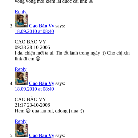
vong vong moi kiem lai duoc cai link 😀
Reply
Cao Bảo Vy
says:
18.09.2010 at 08:40
CAO BẢO VY
09:38 28-10-2006
I da, chiện mới ta ui. Tin tốt lành trong ngày :)) Cho chị xin
link đi em 😀
Reply
Cao Bảo Vy
says:
18.09.2010 at 08:40
CAO BẢO VY
21:17 23-10-2006
Hem 😀 qua lau rui, ddong j nua :))
Reply
Cao Bảo Vy
says: