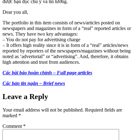
được bạn đọc chú ý và tin tưởng.
Dear you all,
The portfolio in this item consists of news/articles posted on
newspapers and magazines in form of a “real” reported articles or
news. They have two key advantages:
– You do not pay for advertising charge
– It offers high reality since it is in form of a “real” articles/news
reported by reporters of the newspapers/magazines without being
noted as ‘advertorial” or “advertising”. And, therefore, it obtains
high attention and trust from audiences.
Các bài báo hoàn chỉnh – Full page articles
Các bản tin ngắn – Brief news
Leave a Reply
Your email address will not be published.
Required fields are
marked
*
Comment
*