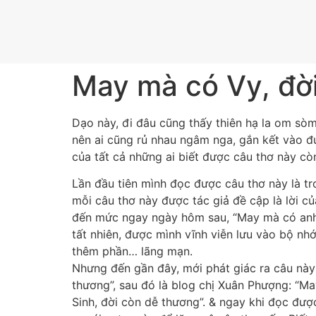
May mà có Vy, đờ
Dạo này, đi đâu cũng thấy thiên hạ la om sò
nên ai cũng rủ nhau ngâm nga, gắn kết vào đủ
của tất cả những ai biết được câu thơ này cò
Lần đầu tiên mình đọc được câu thơ này là tro
mỗi câu thơ này được tác giả đề cập là lời c
đến mức ngay ngày hôm sau, “May mà có anh, 
tất nhiên, được mình vĩnh viễn lưu vào bộ nh
thêm phần… lãng mạn.
Nhưng đến gần đây, mới phát giác ra câu này 
thương”, sau đó là blog chị Xuân Phượng: “Ma
Sinh, đời còn dễ thương”. & ngay khi đọc đượ