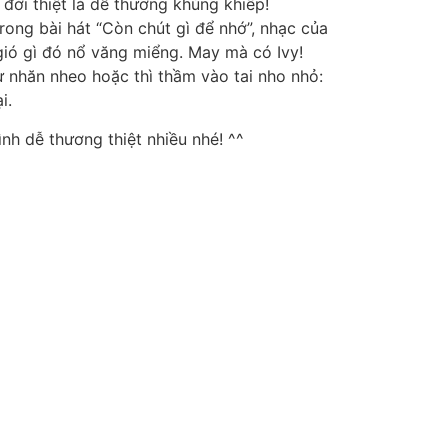
đời thiệt là dễ thương khủng khiếp!
rong bài hát “Còn chút gì để nhớ”, nhạc của
gió gì đó nổ văng miểng. May mà có Ivy!
ư nhăn nheo hoặc thì thầm vào tai nho nhỏ:
i.
nh dễ thương thiệt nhiều nhé! ^^