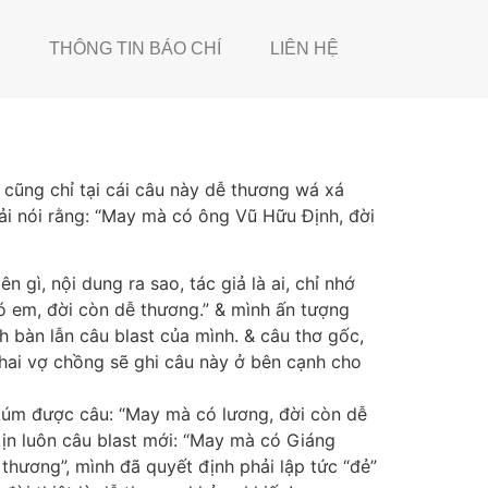
THÔNG TIN BÁO CHÍ
LIÊN HỆ
cũng chỉ tại cái câu này dễ thương wá xá
ải nói rằng: “May mà có ông Vũ Hữu Định, đời
gì, nội dung ra sao, tác giả là ai, chỉ nhớ
ó em, đời còn dễ thương.” & mình ấn tượng
 bàn lẫn câu blast của mình. & câu thơ gốc,
 hai vợ chồng sẽ ghi câu này ở bên cạnh cho
& túm được câu: “May mà có lương, đời còn dễ
 ịn luôn câu blast mới: “May mà có Giáng
thương”, mình đã quyết định phải lập tức “đẻ”