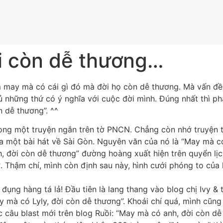
i còn dễ thương…
m may mà có cái gì đó mà đời họ còn dễ thương. Mà vấn đề 
 những thứ có ý nghĩa với cuộc đời mình. Đúng nhất thì ph
n dễ thương”. ^^
ng một truyện ngắn trên tờ PNCN. Chẳng còn nhớ truyện tên 
ủa một bài hát về Sài Gòn. Nguyên văn của nó là “May mà c
đời còn dễ thương” đường hoàng xuất hiện trên quyển lịch
ớ. Thậm chí, mình còn định sau này, hình cưới phóng to của
đụng hàng tá lả! Đầu tiên là lang thang vào blog chị Ivy 
y mà có Lyly, đời còn dễ thương”. Khoái chí quá, mình cũng
c câu blast mới trên blog Ruồi: “May mà có anh, đời còn dễ 