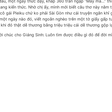
t đâu, một ngày thức dậy, khắp 360 tràn ngập “May mà…” thì 
ng kiến thức. Nhờ chị ấy, mình mới biết câu thơ này nằm t
cô gái Pleiku chứ ko phải Sài Gòn như cái truyện ngắn khỉ 
 một ngày nào đó, viết ngoằn nghèo trên một tờ giấy gấp t
hi đó thật dễ thương bằng triệu triệu cái dễ thương gộp lạ
ời chúc cho Giáng Sinh: Luôn tìm được điều gì đó để đời mì