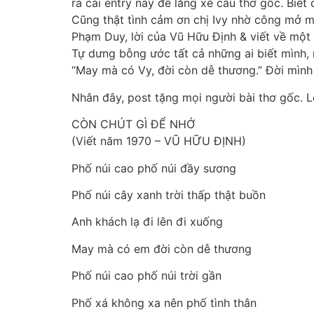
ra cái entry này để lăng xê câu thơ gốc. Biế
Cũng thật tình cảm ơn chị Ivy nhờ công mở ma
Phạm Duy, lời của Vũ Hữu Định & viết về một 
Tự dưng bỗng ước tất cả những ai biết mình,
“May mà có Vy, đời còn dễ thương.” Đời mình k
Nhân đây, post tặng mọi người bài thơ gốc. L
CÒN CHÚT GÌ ĐỂ NHỚ
(Viết năm 1970 – VŨ HỮU ĐỊNH)
Phố núi cao phố núi đầy sương
Phố núi cây xanh trời thấp thật buồn
Anh khách lạ đi lên đi xuống
May mà có em đời còn dễ thương
Phố núi cao phố núi trời gần
Phố xá không xa nên phố tình thân