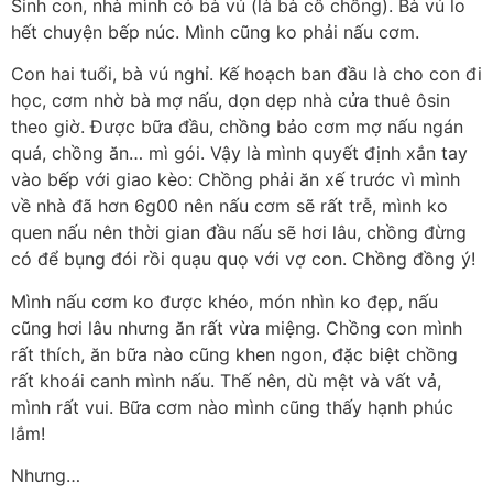
Sinh con, nhà mình có bà vú (là bà cô chồng). Bà vú lo
hết chuyện bếp núc. Mình cũng ko phải nấu cơm.
Con hai tuổi, bà vú nghỉ. Kế hoạch ban đầu là cho con đi
học, cơm nhờ bà mợ nấu, dọn dẹp nhà cửa thuê ôsin
theo giờ. Được bữa đầu, chồng bảo cơm mợ nấu ngán
quá, chồng ăn… mì gói. Vậy là mình quyết định xắn tay
vào bếp với giao kèo: Chồng phải ăn xế trước vì mình
về nhà đã hơn 6g00 nên nấu cơm sẽ rất trễ, mình ko
quen nấu nên thời gian đầu nấu sẽ hơi lâu, chồng đừng
có để bụng đói rồi quạu quọ với vợ con. Chồng đồng ý!
Mình nấu cơm ko được khéo, món nhìn ko đẹp, nấu
cũng hơi lâu nhưng ăn rất vừa miệng. Chồng con mình
rất thích, ăn bữa nào cũng khen ngon, đặc biệt chồng
rất khoái canh mình nấu. Thế nên, dù mệt và vất vả,
mình rất vui. Bữa cơm nào mình cũng thấy hạnh phúc
lắm!
Nhưng…