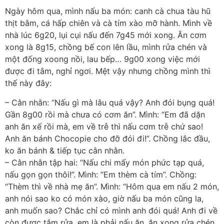
Ngày hôm qua, mình nấu ba món: canh cà chua tàu hũ
thịt bằm, cá hấp chiên và cà tím xào mỡ hành. Mình về
nhà lúc 6g20, lụi cụi nấu đến 7g45 mới xong. Ăn cơm
xong là 8g15, chồng bế con lên lầu, mình rửa chén và
một đống xoong nồi, lau bếp… 9g00 xong việc mới
được đi tắm, nghỉ ngơi. Mệt vậy nhưng chồng mình thì
thế này đây:
– Cằn nhằn: “Nấu gì mà lâu quá vậy? Anh đói bụng quá!
Gần 8g00 rồi mà chưa có cơm ăn”. Mình: “Em đã dặn
anh ăn xế rồi mà, em về trễ thì nấu cơm trễ chứ sao!
Anh ăn bánh Chocopie cho đỡ đói đi!”. Chồng lắc đầu,
ko ăn bánh & tiếp tục cằn nhằn.
– Cằn nhằn tập hai: “Nấu chi mấy món phức tạp quá,
nấu gọn gọn thôi!”. Mình: “Em thèm cà tím”. Chồng:
“Thèm thì về nhà mẹ ăn”. Mình: “Hôm qua em nấu 2 món,
anh nói sao ko có món xào, giờ nấu ba món cũng la,
anh muốn sao? Chắc chỉ có mình anh đói quá! Anh đi về
còn được tắm rửa, em là phải nấu ăn, ăn xong rửa chén