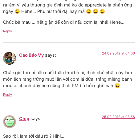
ra làm vì yêu thương gia đình mà ko đc appreciate là phản ứng
ngay 😀 Hehe… Phụ nữ thời đại này mà 😀 😀 😀
Chúc bà mau … hết giận để còn đi nấu cơm lại nhá! Hehe…
Reply
24.02.2012 at 04:06
Cao Bảo Vy
says:
Chắc giờ tui chỉ nấu cuối tuần thui bà ơi, định chủ nhật này làm
món ếch rang trứng muối ăn với cơm lá dứa, tráng miệng bánh
mouse chanh dây nên cũng định PM bà hỏi nghề nah 😀
Reply
25.02.2012 at 03:56
Chip
says:
Sao rồi, làm tới đâu rồi? Hihi…