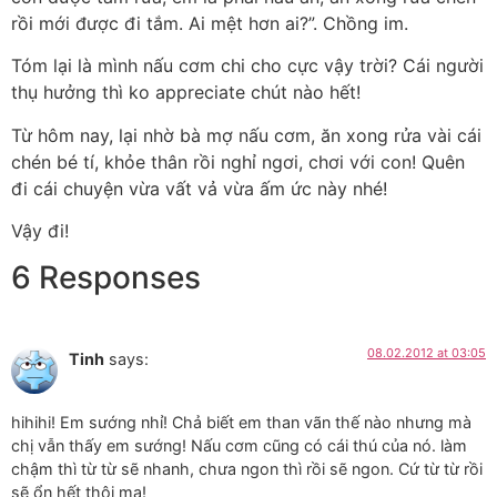
rồi mới được đi tắm. Ai mệt hơn ai?”. Chồng im.
Tóm lại là mình nấu cơm chi cho cực vậy trời? Cái người
thụ hưởng thì ko appreciate chút nào hết!
Từ hôm nay, lại nhờ bà mợ nấu cơm, ăn xong rửa vài cái
chén bé tí, khỏe thân rồi nghỉ ngơi, chơi với con! Quên
đi cái chuyện vừa vất vả vừa ấm ức này nhé!
Vậy đi!
6 Responses
08.02.2012 at 03:05
Tinh
says:
hihihi! Em sướng nhỉ! Chả biết em than vãn thế nào nhưng mà
chị vẫn thấy em sướng! Nấu cơm cũng có cái thú của nó. làm
chậm thì từ từ sẽ nhanh, chưa ngon thì rồi sẽ ngon. Cứ từ từ rồi
sẽ ổn hết thôi ma!