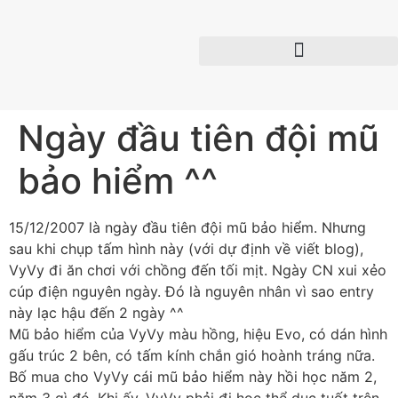
Ngày đầu tiên đội mũ
bảo hiểm ^^
15/12/2007 là ngày đầu tiên đội mũ bảo hiểm. Nhưng
sau khi chụp tấm hình này (với dự định về viết blog),
VyVy đi ăn chơi với chồng đến tối mịt. Ngày CN xui xẻo
cúp điện nguyên ngày. Đó là nguyên nhân vì sao entry
này lạc hậu đến 2 ngày ^^
Mũ bảo hiểm của VyVy màu hồng, hiệu Evo, có dán hình
gấu trúc 2 bên, có tấm kính chắn gió hoành tráng nữa.
Bố mua cho VyVy cái mũ bảo hiểm này hồi học năm 2,