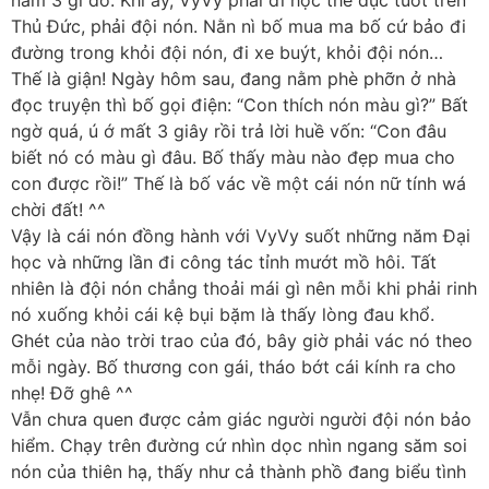
năm 3 gì đó. Khi ấy, VyVy phải đi học thể dục tuốt trên
Thủ Đức, phải đội nón. Nằn nì bố mua ma bố cứ bảo đi
đường trong khỏi đội nón, đi xe buýt, khỏi đội nón…
Thế là giận! Ngày hôm sau, đang nằm phè phỡn ở nhà
đọc truyện thì bố gọi điện: “Con thích nón màu gì?” Bất
ngờ quá, ú ớ mất 3 giây rồi trả lời huề vốn: “Con đâu
biết nó có màu gì đâu. Bố thấy màu nào đẹp mua cho
con được rồi!” Thế là bố vác về một cái nón nữ tính wá
chời đất! ^^
Vậy là cái nón đồng hành với VyVy suốt những năm Đại
học và những lần đi công tác tỉnh mướt mồ hôi. Tất
nhiên là đội nón chẳng thoải mái gì nên mỗi khi phải rinh
nó xuống khỏi cái kệ bụi bặm là thấy lòng đau khổ.
Ghét của nào trời trao của đó, bây giờ phải vác nó theo
mỗi ngày. Bố thương con gái, tháo bớt cái kính ra cho
nhẹ! Đỡ ghê ^^
Vẫn chưa quen được cảm giác người người đội nón bảo
hiểm. Chạy trên đường cứ nhìn dọc nhìn ngang săm soi
nón của thiên hạ, thấy như cả thành phồ đang biểu tình