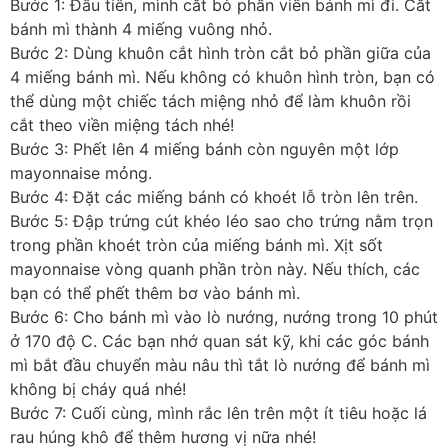
Bước 1: Đầu tiên, mình cắt bỏ phần viền bánh mì đi. Cắt
bánh mì thành 4 miếng vuông nhỏ.
Bước 2: Dùng khuôn cắt hình tròn cắt bỏ phần giữa của
4 miếng bánh mì. Nếu không có khuôn hình tròn, bạn có
thể dùng một chiếc tách miệng nhỏ để làm khuôn rồi
cắt theo viền miệng tách nhé!
Bước 3: Phết lên 4 miếng bánh còn nguyên một lớp
mayonnaise mỏng.
Bước 4: Đặt các miếng bánh có khoét lỗ tròn lên trên.
Bước 5: Đập trứng cút khéo léo sao cho trứng nằm trọn
trong phần khoét tròn của miếng bánh mì. Xịt sốt
mayonnaise vòng quanh phần tròn này. Nếu thích, các
bạn có thể phết thêm bơ vào bánh mì.
Bước 6: Cho bánh mì vào lò nướng, nướng trong 10 phút
ở 170 độ C. Các bạn nhớ quan sát kỹ, khi các góc bánh
mì bắt đầu chuyển màu nâu thì tắt lò nướng để bánh mì
không bị cháy quá nhé!
Bước 7: Cuối cùng, mình rắc lên trên một ít tiêu hoặc lá
rau húng khô để thêm hương vị nữa nhé!