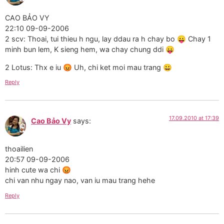
CAO BẢO VY
22:10 09-09-2006
2 scv: Thoai, tui thieu h ngu, lay ddau ra h chay bo 😛 Chay 1
minh bun lem, K sieng hem, wa chay chung ddi 😛
2 Lotus: Thx e iu 😡 Uh, chi ket moi mau trang 😀
Reply
17.09.2010 at 17:39
Cao Bảo Vy
says:
thoailien
20:57 09-09-2006
hinh cute wa chi 😡
chi van nhu ngay nao, van iu mau trang hehe
Reply