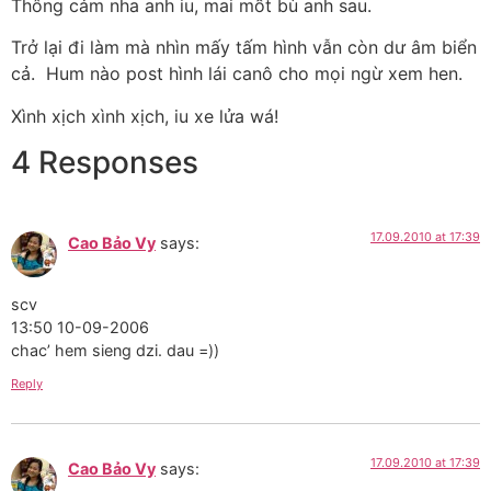
Thông cảm nha anh iu, mai mốt bù anh sau.
Trở lại đi làm mà nhìn mấy tấm hình vẫn còn dư âm biển
cả. Hum nào post hình lái canô cho mọi ngừ xem hen.
Xình xịch xình xịch, iu xe lửa wá!
4 Responses
17.09.2010 at 17:39
Cao Bảo Vy
says:
scv
13:50 10-09-2006
chac’ hem sieng dzi. dau =))
Reply
17.09.2010 at 17:39
Cao Bảo Vy
says: