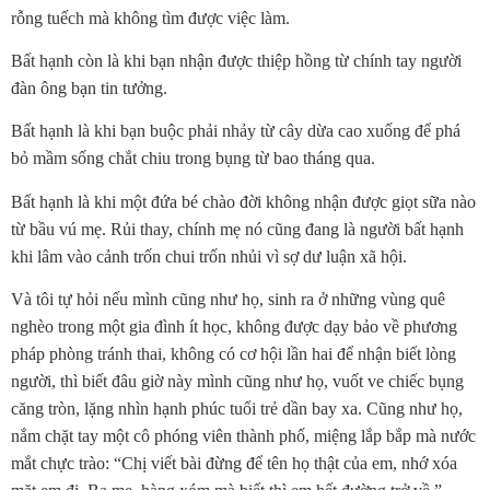
rỗng tuếch mà không tìm được việc làm.
Bất hạnh còn là khi bạn nhận được thiệp hồng từ chính tay người
đàn ông bạn tin tưởng.
Bất hạnh là khi bạn buộc phải nhảy từ cây dừa cao xuống để phá
bỏ mầm sống chắt chiu trong bụng từ bao tháng qua.
Bất hạnh là khi một đứa bé chào đời không nhận được giọt sữa nào
từ bầu vú mẹ. Rủi thay, chính mẹ nó cũng đang là người bất hạnh
khi lâm vào cảnh trốn chui trốn nhủi vì sợ dư luận xã hội.
Và tôi tự hỏi nếu mình cũng như họ, sinh ra ở những vùng quê
nghèo trong một gia đình ít học, không được dạy bảo về phương
pháp phòng tránh thai, không có cơ hội lần hai để nhận biết lòng
người, thì biết đâu giờ này mình cũng như họ, vuốt ve chiếc bụng
căng tròn, lặng nhìn hạnh phúc tuổi trẻ dần bay xa. Cũng như họ,
nắm chặt tay một cô phóng viên thành phố, miệng lắp bắp mà nước
mắt chực trào: “Chị viết bài đừng để tên họ thật của em, nhớ xóa