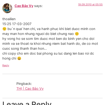
19.09.2010 at 05:55
Cao Bảo Vy
says:
thoailien
15:25 17-03-2007
🙁 bu`n qua’ hen chi, va hanh phuc khi biet duoc minh con
may man hon nhung nguoi do biet chung nao 🙂
hy vong ho se som tim duoc mot ben do binh yen cho doi
minh va se thoat ra khoi nhung niem bat hanh do, de co mot
cuoc song thanh than hon…
chi copy cho em doc bai phong su luc dang len bao roi dc
hong chi 😀
Reply
Pingback:
THỊ | Cao Bảo Vy
Leave a Reply