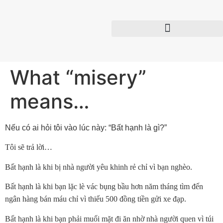
What “misery”
means…
Nếu có ai hỏi tôi vào lúc này: “Bất hạnh là gì?”
Tôi sẽ trả lời…
Bất hạnh là khi bị nhà người yêu khinh rẻ chỉ vì bạn nghèo.
Bất hạnh là khi bạn lặc lè vác bụng bầu hơn năm tháng tìm đến
ngân hàng bán máu chỉ vì thiếu 500 đồng tiền gửi xe đạp.
Bất hạnh là khi bạn phải muối mặt đi ăn nhờ nhà người quen vì túi