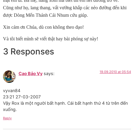
mặt em đi. Ba mẹ, hàng xóm mà biết thì em hết đường trở về.”
Cũng như họ, lang thang, vất vưởng khắp các nẻo đường đến khi
được Dòng Mến Thánh Cái Nhum cứu giúp.
Xin cảm ơn Chúa, dù con không theo đạo!
Và tôi biết mình sẽ viết thật hay bài phóng sự này!
3 Responses
19.09.2010 at 05:54
Cao Bảo Vy
says:
vyvan84
23:21 27-03-2007
Vậy Rox là một người bất hạnh. Cái bất hạnh thứ 4 từ trên đến
xuống.
Reply