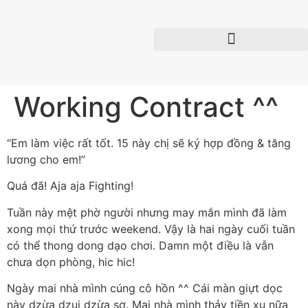
Working Contract ^^
“Em làm việc rất tốt. 15 này chị sẽ ký hợp đồng & tăng
lương cho em!”
Quá đã! Aja aja Fighting!
Tuần này mệt phờ người nhưng may mắn mình đã làm
xong mọi thứ trước weekend. Vậy là hai ngày cuối tuần
có thể thong dong dạo chơi. Damn một điều là vẫn
chưa dọn phòng, hic hic!
Ngày mai nhà mình cúng cô hồn ^^ Cái màn giựt dọc
này dzừa dzui dzừa sợ. Mai nhà mình thảy tiền xu nữa