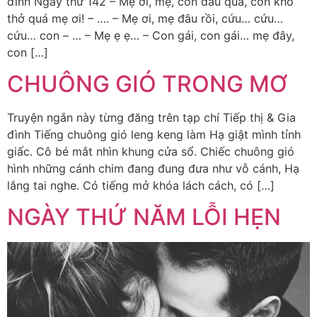
đình Ngày thứ 142 – Mẹ ơi, mẹ, con đau quá, con khó
thở quá mẹ ơi! – …. – Mẹ ơi, mẹ đâu rồi, cứu… cứu…
cứu… con – … – Mẹ ẹ ẹ… – Con gái, con gái… mẹ đây,
con […]
CHUÔNG GIÓ TRONG MƠ
Truyện ngắn này từng đăng trên tạp chí Tiếp thị & Gia
đình Tiếng chuông gió leng keng làm Hạ giật mình tỉnh
giấc. Cô bé mắt nhìn khung cửa sổ. Chiếc chuông gió
hình những cánh chim đang đung đưa như vỗ cánh, Hạ
lắng tai nghe. Có tiếng mở khóa lách cách, có […]
NGÀY THỨ NĂM LỖI HẸN